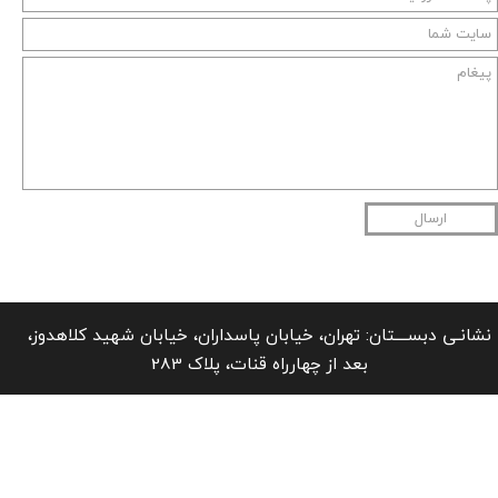
ارسال
نشانـی دبســــتان: تهران، خیابان پاسداران، خیابان شهید کلاهدوز،
بعد از چهارراه قنات، پلاک 283
شماره تماس: 22766576 (021)​​​​​​​