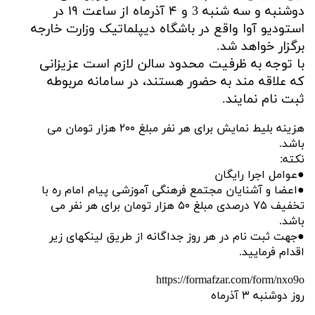
دوشنبه و سه شنبه 3 و ۴ آذرماه از ساعت ۱۹ در
استودیو آوا واقع در باشگاه دیپلماتیک وزارت خارجه
برگزار خواهد شد.
با توجه به ظرفیت محدود سالن لازم است عزیزانی
که علاقه مند به حضور هستند، در سامانه مربوطه
ثبت نام نمایند.
هزینه بلیط نمایش برای هر نفر مبلغ ۲۰۰ هزار تومان می
باشد.
نکته:
●عوامل اجرا رایگان
●اعضا و آشنایان مجتمع فرهنگی آموزشی پیام امام ره با
تخفیف ۷۵ درصدی مبلغ ۵۰ هزار تومان برای هر نفر می
باشد.
●جهت ثبت نام در هر روز جداگانه از طریق لینکهای زیر
اقدام فرمایید‌.
https://formafzar.com/form/nxo9o
روز دوشنبه ۳ آذرماه