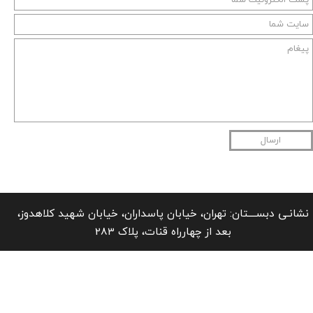
ارسال
نشانـی دبســــتان: تهران، خیابان پاسداران، خیابان شهید کلاهدوز،
بعد از چهارراه قنات، پلاک 283
شماره تماس: 22766576 (021)​​​​​​​