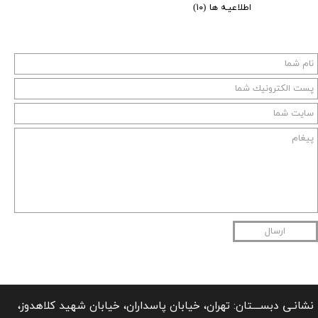
اطلاعیـه ها
(۱۰)
ارسال
نشانـی دبســــتان: تهران، خیابان پاسداران، خیابان شهید کلاهدوز،