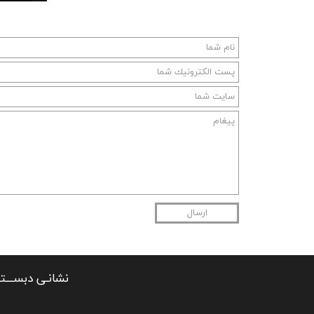
ارسال
نشانـی دبســــت