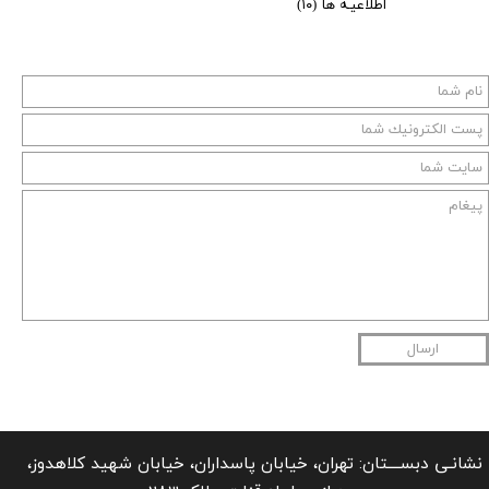
اطلاعیـه ها
(۱۰)
ارسال
نشانـی دبســــتان: تهران، خیابان پاسداران، خیابان شهید کلاهدوز،