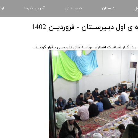
ل
دبستان
دبیرستـان
آخرین خبرها
ارت
 اول دبـیرســتان - فروردیــن 1402
در کنار ضیافــت افطاری، برنامــه های تفریحــی برقرار گردیــد...