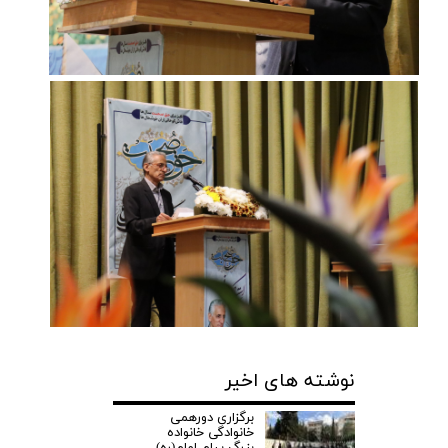
نوشته های اخیر
برگزاری دورهمی
خانوادگی خانواده
بزرگ پیام امام(ره)