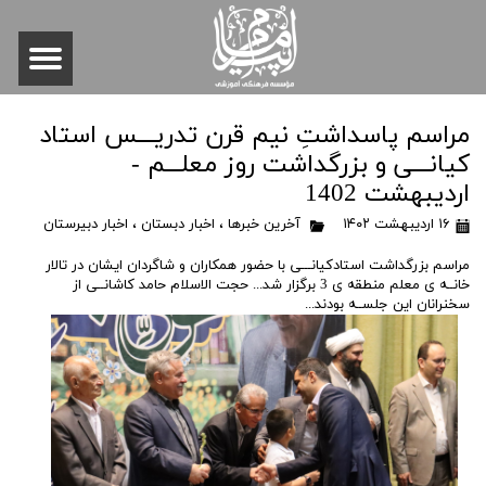
مراسم پاسداشتِ نیم قرن تدریـــس استاد
کیانـــی و بزرگداشت روز معلـــم -
اردیبهشت 1402
۱۶ اردیبهشت ۱۴۰۲
آخرین خبرها
،
اخبار دبستان
،
اخبار دبیرستان
مراسم بزرگداشت استادکیانـــی با حضور همکاران و شاگردان ایشان در تالار
خانــه ی معلم منطقه ی 3 برگزار شد... حجت الاسلام حامد کاشانــی از
سخنرانان این جلســه بودند...