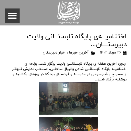
اختتامیــه‌ی پایگاه تابستــانی ولایت
دبیرستـــان...
۲۶ مرداد ۱۴۰۲
آخرین خبرها
،
اخبار دبیرستان
اردوی آخرین هفته ی پایگاه تابستانــی ولایت برگزار شد... برنامه ی
اختتامیــه پایگاه تابستانــی شامل والیبال ساحلــی، استخــر، نمایش تنهاتـر
از مسیــح و شب‌خوابی در مدرســه و فوتســال بود که در روزهای یکشنبه و
دوشنبه برگزار شــد...