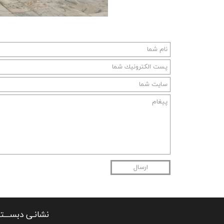
ارسال
نشانـی دبســــت