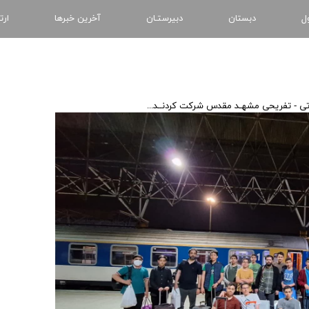
ل
دبستان
دبیرستـان
آخرین خبرها
ارت
تی - تفریحی مشهـد مقدس شرکت کردنــد...