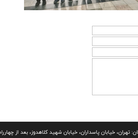
ان: تهران، خیابان پاسداران، خیابان شهید کلاهدوز، بعد از چهارراه ق