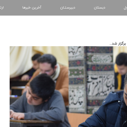
ل
دبستان
دبیرستـان
آخرین خبرها
ارت
رگزار شد...