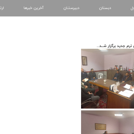
ل
دبستان
دبیرستـان
آخرین خبرها
ارت
رم جدید برگزار شــد...