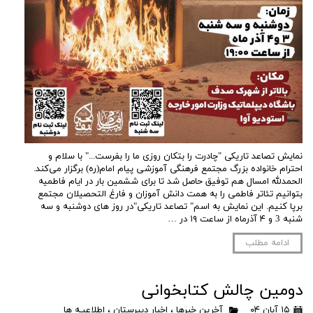
نمایش تصاعد تاریکی "چادرت را بتکان روزی ما را بفرست..." با سلام و
احترام خانواده بزرگ مجتمع فرهنگی آموزشی پیام امام(ره) برگزار می‌کند.
الحمدلله امسال هم توفیق حاصل شد تا برای ششمین بار در ایام فاطمیه
بتوانیم تئاتر فاطمی را به همت دانش آموزان و فارغ التحصیلان مجتمع
برپا کنیم. این نمایش به اسم" تصاعد تاریکی"در روز های دوشنبه و سه
شنبه 3 و ۴ آذرماه از ساعت ۱۹ در …
ادامه مطلب
دومین چالش کتابخوانی
۱۵ آبان ۰۴
آخرین خبرها
،
اخبار دبیرستان
،
اطلاعیـه ها