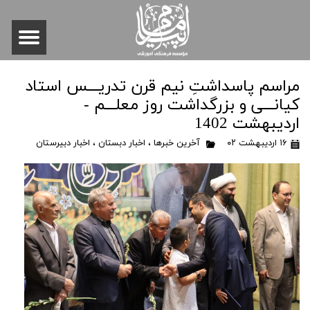
مراسم پاسداشتِ نیم قرن تدریـــس استاد
کیانـــی و بزرگداشت روز معلـــم -
اردیبهشت 1402
۱۶ اردیبهشت ۰۲
آخرین خبرها
،
اخبار دبستان
،
اخبار دبیرستان