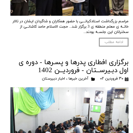
مراسم بزرگداشت استادکیانـــی با حضور همکاران و شاگردان ایشان در تالار
خانــه ی معلم منطقه ی 3 برگزار شد... حجت الاسلام حامد کاشانــی از
سخنرانان این جلســه بودند...
ادامه مطلب
برگزاری افطاری پدرها و پسـرها - دوره ی
اول دبـیرســتان - فروردیــن 1402
۳۰ فروردین ۰۲
آخرین خبرها
،
اخبار دبیرستان