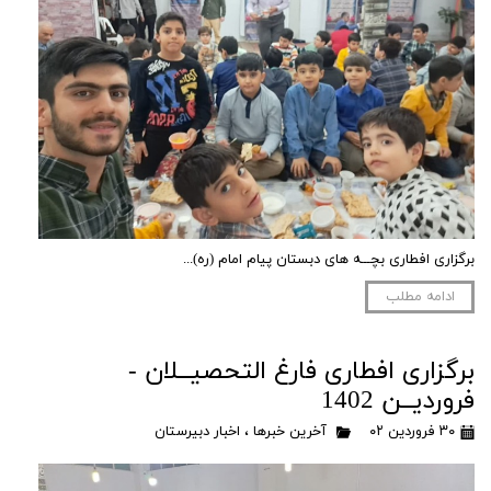
برگزاری افطاری بچـــه های دبستان پیام امام (ره)...
ادامه مطلب
برگزاری افطاری فارغ التحصیــلان -
فروردیــن 1402
۳۰ فروردین ۰۲
آخرین خبرها
،
اخبار دبیرستان