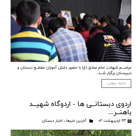
مراســم شهادت امام صادق (ع) با حضور دانش آموزان مقطــع دبستان و
دبیرستان برگزار شــد...
ادامه مطلب
اردوی دبستانــی ها - اردوگاه شهیــد
باهنــر...
۲۳ اردیبهشت ۰۲
آخرین خبرها
،
اخبار دبستان