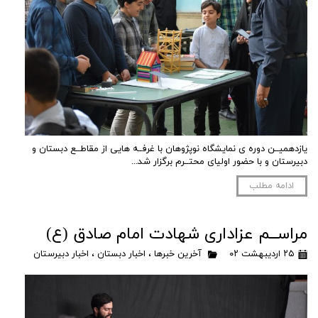
یازدهمیــن دوره ی نمایشگاه نوپژوهان با غرفــه هایی از مقاطــع دبستان و
دبیرستان و با حضور اولیای محتــرم برگزار شد...
ادامه مطلب
مراســم عزاداری شهادت امام صادق (ع)
۲۵ اردیبهشت ۰۲
آخرین خبرها
،
اخبار دبستان
،
اخبار دبیرستان