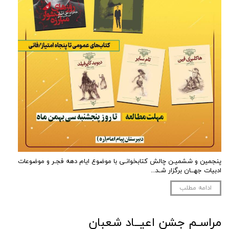
پنجمین و ششمیـن چالش کتابخوانـی با موضوع ایام دهه فجـر و موضوعات
ادبیات جهــان برگزار شـد...
ادامه مطلب
مراسـم جشن اعیــاد شعبان