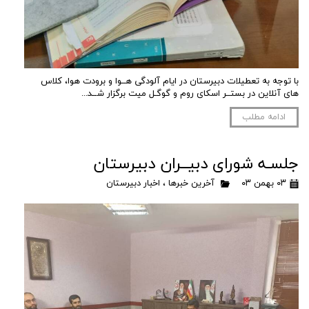
با توجه به تعطیلات دبیرستان در ایام آلودگی هــوا و برودت هوا، کلاس
های آنلاین در بستــر اسکای روم و گوگـل میت برگزار شــد...
ادامه مطلب
جلسـه شورای دبیــران دبیرستان
۰۳ بهمن ۰۳
آخرین خبرها
،
اخبار دبیرستان