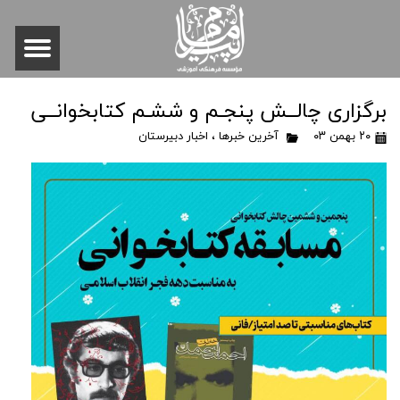
برگزاری چالــش پنجـم و ششـم کتابخوانــی
۲۰ بهمن ۰۳
آخرین خبرها
،
اخبار دبیرستان